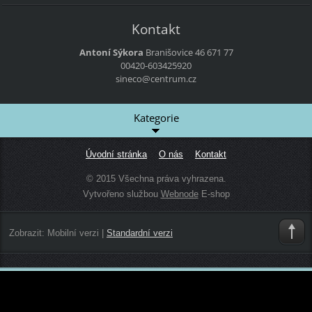
Kontakt
Antoní Sýkora
Branišovice 46
671 77
00420-603425920
sineco@centrum.cz
Kategorie
Úvodní stránka
O nás
Kontakt
© 2015 Všechna práva vyhrazena.
Vytvořeno službou
Webnode
E-shop
Zobrazit:
Mobilní verzi
|
Standardní verzi